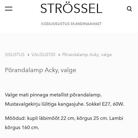
STRÖSSEL
KODUSISUSTUS SKANDINAAVIAST
SISUSTUS
VALGUSTID
Põrandalamp Acky, valge
Põrandalamp Acky, valge
Valge mati pinnaga metallist põrandalamp.
Mustavalgekirju lülitiga kangasjuhe. Sokkel E27, 60W.
Mõõdud: kupli läbimõõt 22 cm, kõrgus 25 cm. Lambi
kõrgus 160 cm.