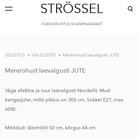
STRÖSSEL
KODUSISUSTUS SKANDINAAVIAST
SISUSTUS
VALGUSTID
Mererohust laevalgusti JUTE
Mererohust laevalgusti JUTE
Väga efektne ja suur laevalgusti Nordalilt. Must
kangasjuhe, mille pikkus on 300 cm. Sokkel E27, max
60W.
Mõõdud: läbimõõt 50 cm, kõrgus 44 cm.