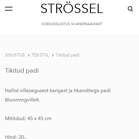
STRÖSSEL
KODUSISUSTUS SKANDINAAVIAST
SISUSTUS
TEKSTIIL
Tikitud padi
Tikitud padi
Hallist villasegusest kangast ja tikanditega padi
Bloomingvillelt.
Mõõdud: 45 x 45 cm
Hind: 20.-