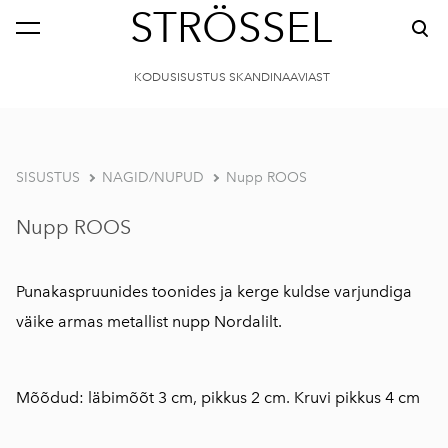
STRÖSSEL
KODUSISUSTUS SKANDINAAVIAST
SISUSTUS
NAGID/NUPUD
Nupp ROOS
Nupp ROOS
Punakaspruunides toonides ja kerge kuldse varjundiga
väike armas metallist nupp Nordalilt.
Mõõdud: läbimõõt 3 cm, pikkus 2 cm. Kruvi pikkus 4 cm