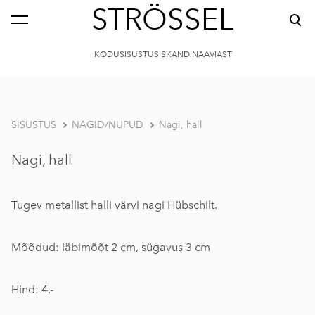
STRÖSSEL
KODUSISUSTUS SKANDINAAVIAST
SISUSTUS
NAGID/NUPUD
Nagi, hall
Nagi, hall
Tugev metallist halli värvi nagi Hübschilt.
Mõõdud: läbimõõt 2 cm, sügavus 3 cm
Hind: 4.-