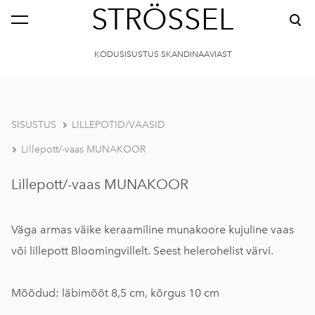
STRÖSSEL
KODUSISUSTUS SKANDINAAVIAST
SISUSTUS
LILLEPOTID/VAASID
Lillepott/-vaas MUNAKOOR
Lillepott/-vaas MUNAKOOR
Väga armas väike keraamiline munakoore kujuline vaas
või lillepott Bloomingvillelt. Seest helerohelist värvi.
Mõõdud: läbimõõt 8,5 cm, kõrgus 10 cm