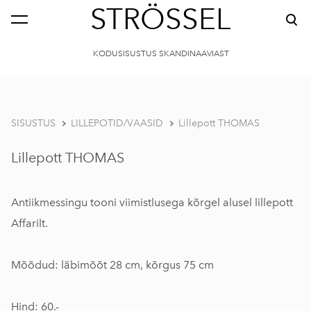
STRÖSSEL
KODUSISUSTUS SKANDINAAVIAST
SISUSTUS
LILLEPOTID/VAASID
Lillepott THOMAS
Lillepott THOMAS
Antiikmessingu tooni viimistlusega kõrgel alusel lillepott
Affarilt.
Mõõdud: läbimõõt 28 cm, kõrgus 75 cm
Hind: 60.-