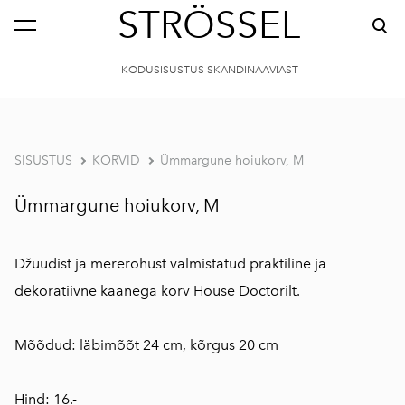
STRÖSSEL
KODUSISUSTUS SKANDINAAVIAST
SISUSTUS
KORVID
Ümmargune hoiukorv, M
Ümmargune hoiukorv, M
Džuudist ja mererohust valmistatud praktiline ja
dekoratiivne kaanega korv House Doctorilt.
Mõõdud: läbimõõt 24 cm, kõrgus 20 cm
Hind: 16.-