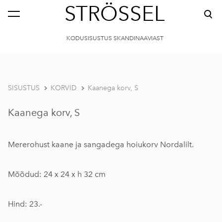
STRÖSSEL
KODUSISUSTUS SKANDINAAVIAST
SISUSTUS
KORVID
Kaanega korv, S
Kaanega korv, S
Mererohust kaane ja sangadega hoiukorv Nordalilt.
Mõõdud: 24 x 24 x h 32 cm
Hind: 23.-