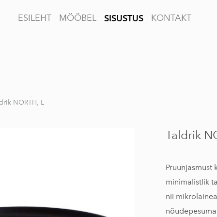
ESILEHT
MÖÖBEL
KONTAKT
SISUSTUS
ldrik NORTH, L
Taldrik N
Pruunjasmust 
minimalistlik ta
nii mikrolainea
nõudepesumas