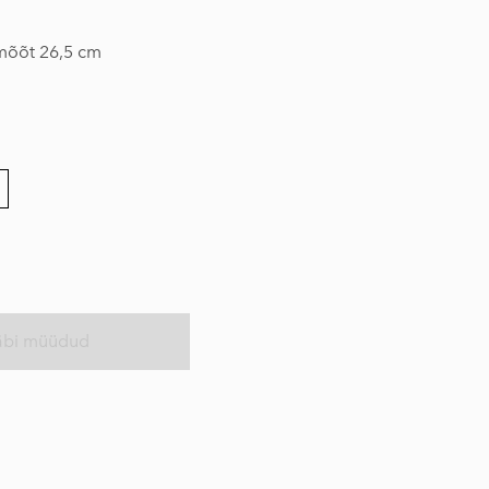
mõõt 26,5 cm
äbi müüdud