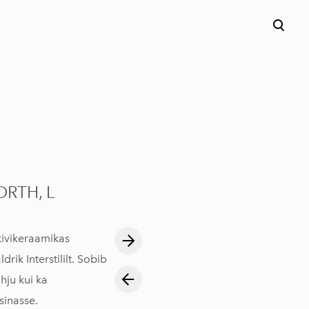
ORTH, L
kivikeraamikas
ldrik Interstililt. Sobib
hju kui ka
inasse.