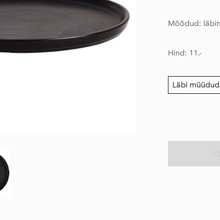
Mõõdud: läbi
Hind: 11.-
Läbi müüdud
L