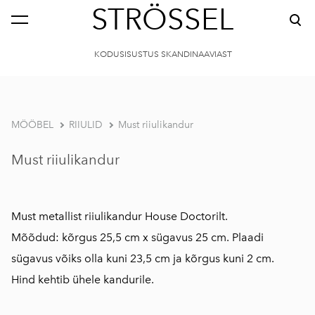
STRÖSSEL
KODUSISUSTUS SKANDINAAVIAST
MÖÖBEL
RIIULID
Must riiulikandur
Must riiulikandur
Must metallist riiulikandur House Doctorilt.
Mõõdud: kõrgus 25,5 cm x sügavus 25 cm. Plaadi
sügavus võiks olla kuni 23,5 cm ja kõrgus kuni 2 cm.
Hind kehtib ühele kandurile.