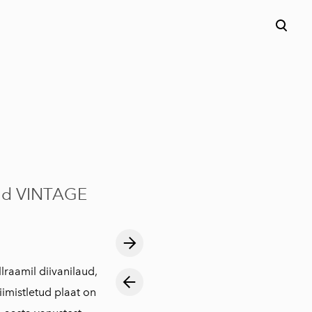
aud VINTAGE
raamil diivanilaud,
iimistletud plaat on