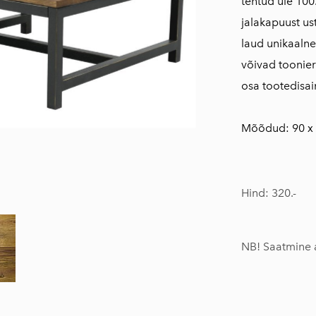
tehtud üle 100
jalakapuust us
laud unikaalne
võivad toonie
osa tootedisain
Mõõdud: 90 x 
Hind: 320.-
NB! Saatmine a