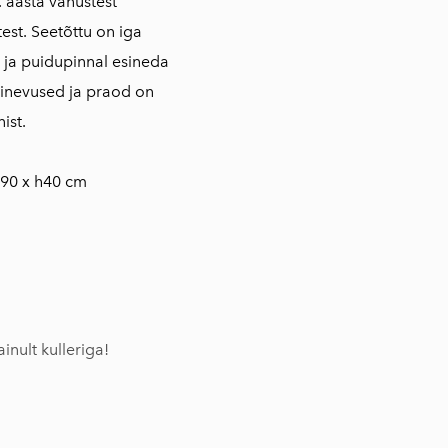
. aasta vanustest
test. Seetõttu on iga
 ja puidupinnal esineda
rinevused ja praod on
ist.
90 x h40 cm
inult kulleriga!