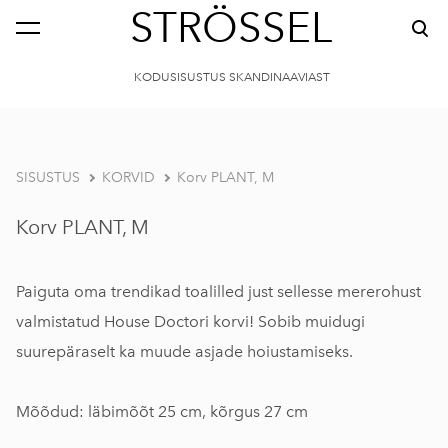
STRÖSSEL
KODUSISUSTUS SKANDINAAVIAST
SISUSTUS
KORVID
Korv PLANT, M
Korv PLANT, M
Paiguta oma trendikad toalilled just sellesse mererohust
valmistatud House Doctori korvi! Sobib muidugi
suurepäraselt ka muude asjade hoiustamiseks.
Mõõdud: läbimõõt 25 cm, kõrgus 27 cm