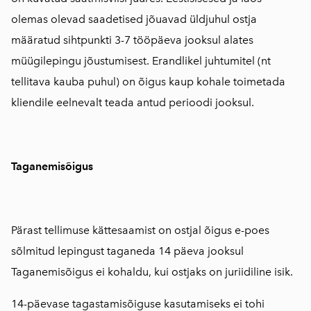
olemas olevad saadetised jõuavad üldjuhul ostja
määratud sihtpunkti 3-7 tööpäeva jooksul alates
müügilepingu jõustumisest. Erandlikel juhtumitel (nt
tellitava kauba puhul) on õigus kaup kohale toimetada
kliendile eelnevalt teada antud perioodi jooksul.
Taganemisõigus
Pärast tellimuse kättesaamist on ostjal õigus e-poes
sõlmitud lepingust taganeda 14 päeva jooksul
Taganemisõigus ei kohaldu, kui ostjaks on juriidiline isik.
14-päevase tagastamisõiguse kasutamiseks ei tohi