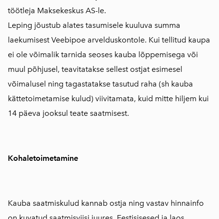
töötleja Maksekeskus AS-le.
Leping jõustub alates tasumisele kuuluva summa
laekumisest Veebipoe arvelduskontole. Kui tellitud kaupa
ei ole võimalik tarnida seoses kauba lõppemisega või
muul põhjusel, teavitatakse sellest ostjat esimesel
võimalusel ning tagastatakse tasutud raha (sh kauba
kättetoimetamise kulud) viivitamata, kuid mitte hiljem kui
14 päeva jooksul teate saatmisest.
Kohaletoimetamine
Kauba saatmiskulud kannab ostja ning vastav hinnainfo
on kuvatud saatmisviisi juures. Eestisisesed ja laos