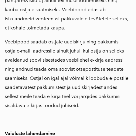
pangarekvisiidid) ainult tellimuse töötlemiseks ning
kauba ostjale saatmiseks. Veebipood edastab
isikuandmeid veoteenust pakkuvale ettevõtetele selleks,
et kohale toimetada kaupa.
Veebipood saadab ostjale uudiskirju ning pakkumisi
ostja e-maili aadressile ainult juhul, kui ostja on selleks
avaldanud soovi sisestades veebilehel e-kirja aadressi
ning andnud teada oma soovist otsepostituse teadete
saamiseks. Ostjal on igal ajal võimalik loobuda e-postile
saadetavatest pakkumistest ja uudiskirjadest andes
sellest meile teada e-kirja teel või järgides pakkumisi
sisaldava e-kirjas toodud juhiseid.
Vaidluste lahendamine