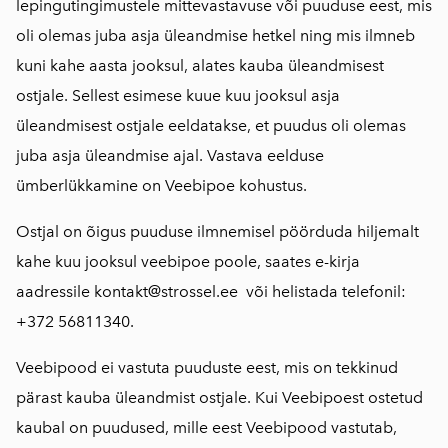
lepingutingimustele mittevastavuse või puuduse eest, mis
oli olemas juba asja üleandmise hetkel ning mis ilmneb
kuni kahe aasta jooksul, alates kauba üleandmisest
ostjale. Sellest esimese kuue kuu jooksul asja
üleandmisest ostjale eeldatakse, et puudus oli olemas
juba asja üleandmise ajal. Vastava eelduse
ümberlükkamine on Veebipoe kohustus.
Ostjal on õigus puuduse ilmnemisel pöörduda hiljemalt
kahe kuu jooksul veebipoe poole, saates e-kirja
aadressile
kontakt@strossel.ee
või helistada telefonil:
+372 56811340.
Veebipood ei vastuta puuduste eest, mis on tekkinud
pärast kauba üleandmist ostjale. Kui Veebipoest ostetud
kaubal on puudused, mille eest Veebipood vastutab,