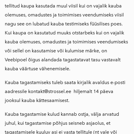
tellitud kaupa kasutada muul viisil kui on vajalik kauba
olemuses, omadustes ja toimimises veendumiseks viisil
nagu see on lubatud kauba testimiseks füüsilises poes.
Kui kaupa on kasutatud muuks otstarbeks kui on vajalik
kauba olemuses, omadustes ja toimimises veendumiseks
või sellel on kasutamise või kulumise märke, on
Veebipoel õigus alandada tagastatavat tasu vastavalt
kauba väärtuse vähenemisele.
Kauba tagastamiseks tuleb saata kirjalik avaldus e-posti
aadressile
kontakt@strossel.ee
hiljemalt 14 päeva
jooksul kauba kättesaamisest.
Kauba tagastamise kulud kannab ostja, välja arvatud
juhul, kui tagastamise põhjus seisneb asjaolus, et
tagastamisele kuuluv asi ei vasta tellitule (nt vale või