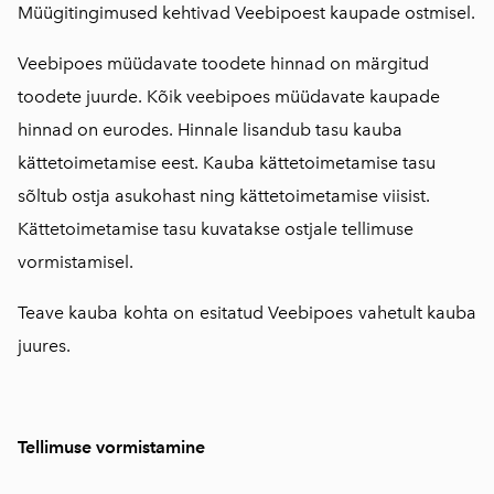
Müügitingimused kehtivad Veebipoest kaupade ostmisel.
Veebipoes müüdavate toodete hinnad on märgitud
toodete juurde. Kõik veebipoes müüdavate kaupade
hinnad on eurodes. Hinnale lisandub tasu kauba
kättetoimetamise eest. Kauba kättetoimetamise tasu
sõltub ostja asukohast ning kättetoimetamise viisist.
Kättetoimetamise tasu kuvatakse ostjale tellimuse
vormistamisel.
Teave kauba kohta on esitatud Veebipoes vahetult kauba
juures.
Tellimuse vormistamine