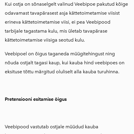
Kui ostja on sõnaselgelt valinud Veebipoe pakutud kõige
odavamast tavapärasest asja kättetoimetamise viisist
erineva kättetoimetamise viisi, ei pea Veebipood
tarbijale tagastama kulu, mis ületab tavapärase
kättetoimetamise viisiga seotud kulu.
Veebipoel on õigus taganeda müügitehingust ning
nõuda ostjalt tagasi kaup, kui kauba hind veebipoes on
eksituse tõttu märgitud oluliselt alla kauba turuhinna.
Pretensiooni esitamise õigus
Veebipood vastutab ostjale müüdud kauba