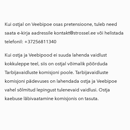
Kui ostjal on Veebipoe osas pretensioone, tuleb need
saata e-kirja aadressile
kontakt@strossel.ee
või helistada
telefonil: +37256811340
Kui ostja ja Veebipood ei suuda lahenda vaidlust
kokkuleppe teel, siis on ostjal võimalik pöörduda
Tarbijavaidluste komisjoni poole. Tarbijavaidluste
komisjoni pädevuses on lahendada ostja ja Veebipoe
vahel sõlmitud lepingust tulenevaid vaidlusi. Ostja
kaebuse läbivaatamine komisjonis on tasuta.