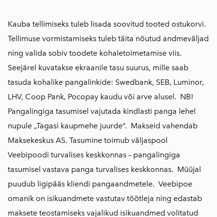
Kauba tellimiseks tuleb lisada soovitud tooted ostukorvi.
Tellimuse vormistamiseks tuleb täita nõutud andmeväljad
ning valida sobiv toodete kohaletoimetamise viis.
Seejärel kuvatakse ekraanile tasu suurus, mille saab
tasuda kohalike pangalinkide: Swedbank, SEB, Luminor,
LHV, Coop Pank, Pocopay kaudu või arve alusel. NB!
Pangalingiga tasumisel vajutada kindlasti panga lehel
nupule „Tagasi kaupmehe juurde“. Makseid vahendab
Maksekeskus AS
. Tasumine toimub väljaspool
Veebipoodi turvalises keskkonnas – pangalingiga
tasumisel vastava panga turvalises keskkonnas. Müüjal
puudub ligipääs kliendi pangaandmetele. Veebipoe
omanik on isikuandmete vastutav töötleja ning edastab
maksete teostamiseks vajalikud isikuandmed volitatud